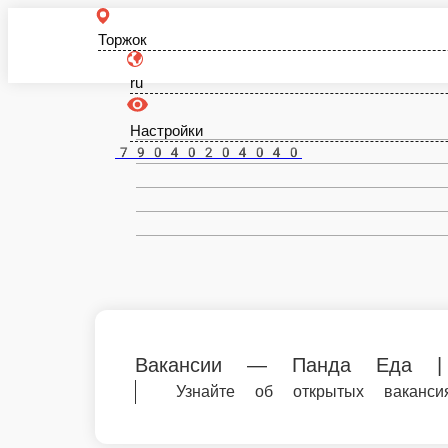
Торжок
ru
Настройки
79040204040
Вакансии — Панда Еда | Торжок
Узнайте об открытых вакансиях в Панд