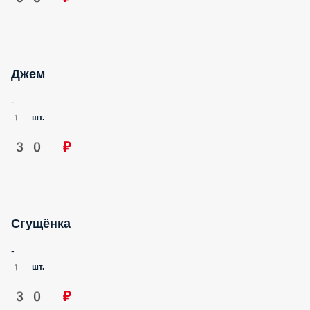
-
1 шт.
120 ₽
Сырники с топпингом
Румяные сырники, нежные как в детстве
170 г.
Опции
150 ₽
Новинка