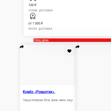
мин. сумма заказа
100 ₽
стоим. доставки
от
1 000 ₽
беспл. доставка
СУПЕР СКИДКИ
СЧАСТЛИВЫЕ ЧАСЫ
ЯПОНСКОЕ МЕНЮ
СНЕКИ
САЛАТЫ
Комбо
ДЕСЕРТЫ
НАПИТКИ
ДОПОЛНИТЕЛ
Спец.цена
Комбо «Романтик».
Пицца пеперони 25см, гриль чикен, хацу
1 шт.
790 ₽
В корзину