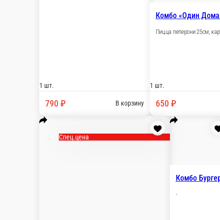
Комбо «Один Дома».
Пицца пеперони 25см, картофель фри, крылья баффало 3шт, со
1 шт.
650 ₽
В корзину
Комбо «Эгоист»
Пицца Пепперони 25см, Наггетсы 6шт, картофель фри, сырный
1300 г.
650 ₽
В корзину
Комбо «Эгоист».
-
1 шт.