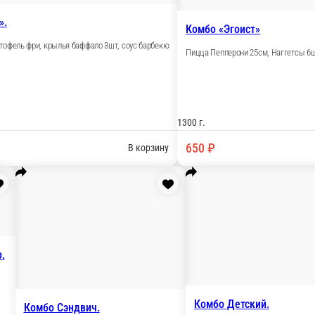
ус барбекю
 соус