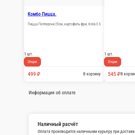
Опции
780 ₽
В корзину
Спец.цена
Комбо Пицца.
Пицца Пепперони 25см, картофель фри, Кола 0.5
1 шт.
Опции
499 ₽
В корзину
Комбо Бургер.
-
1 шт.
Опции