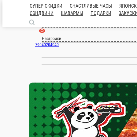
Торжок
ru
Настройки
79040204040
Главная
Акции
Отзывы
Вакансии
О нас