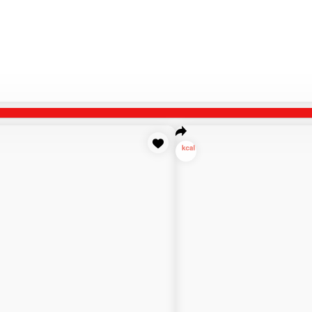
ВОК- КОНСТРУКТОР
ПИЦЦЫ
ОБЕДЫ Панда Еда
СЭН
ЬНО
Прочее
Персонал обед