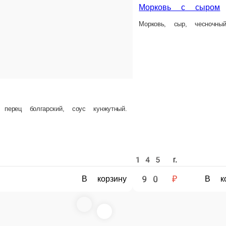
Столич
оус кунжутный.
Куриное ф
145 г.
1 шт.
150 г.
90 ₽
120 ₽
140 ₽
В корзину
В корзину
В корзину
Капустный