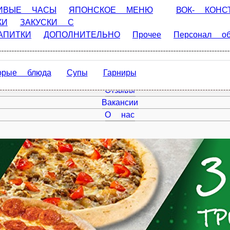
АСЫ
ЯПОНСКОЕ МЕНЮ
ВОК- КОНСТРУКТОР
ПИЦЦЫ
 С СНЕКИ
САЛАТЫ
Комбо
ДЕСЕРТЫ
НАПИТКИ
ДОП
юда
Супы
Гарниры
Главная
Акции
Отзывы
Вакансии
О нас