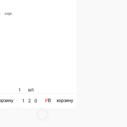
ный
иле, морковь, зел.горошек, яйцо, картофель, корнишоны, майонез.
В корзину