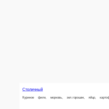
Сельдь под шубой
Мясно
Сельдь, лук, морковка, картошка, свекла, яйцо, майонез.
Капуста п
1 шт.
170 г.
200 ₽
160 ₽
В корзину