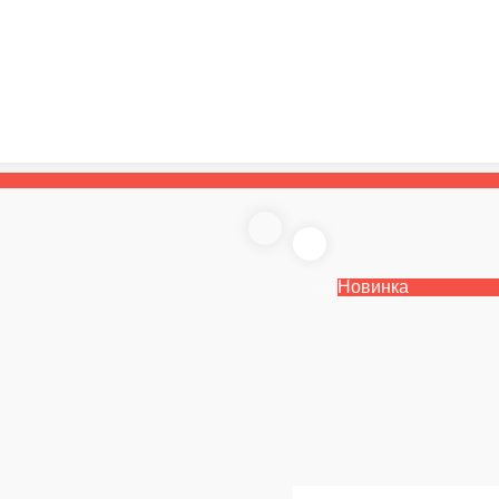
Новинка
Свежие овощи
Огурец, томат, лук
Морковь с сыром
Морковь, сыр, чесночный соус.