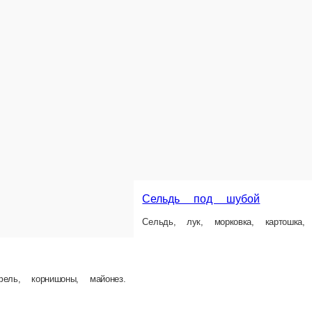
Олив
Капуста, морковь, масло.
Салат 
й
екинская, свиная вырезка, огурцы свежие, яйцо.
1 шт.
1 шт.
55 ₽
120
В корзину
В корзину