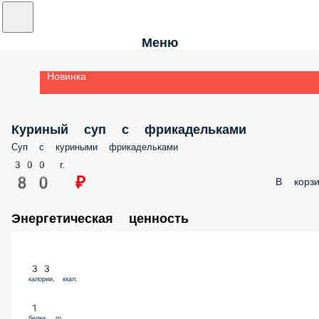
Меню
Новинка
Куриный суп с фрикадельками
Суп с куриными фрикадельками
300 г.
80 ₽
В корзи
Энергетическая ценность
33
калории, ккал.
1
белки, гр.