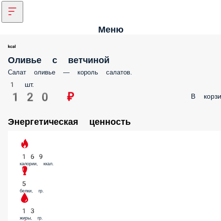
Меню
Оливье с ветчиной
Салат оливье — король салатов.
1 шт.
120 ₽
В корзи
Энергетическая ценность
169
калории, ккал.
5
белки, гр.
13
жиры, гр.