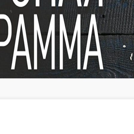
нжут, майонез, нори, рис
200 г.
470 ₽
В корзину
Филадель