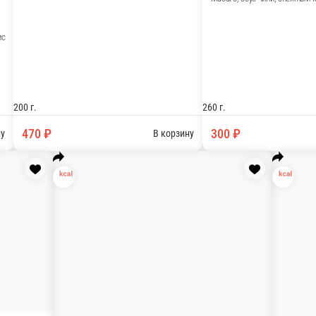
Балтимор .
с..
Угорь, снежный краб, огурец, майонез, масаго, рис, нор
210 г.
400 ₽
ну
В корзи