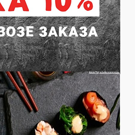
нжут, нори, рис.