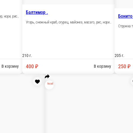
Дракон .
Угорь, лосось, огурец, крем-сыр, рис, нор
ияки, нори. рис.