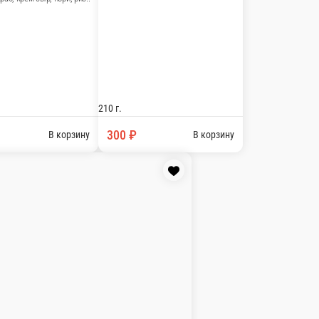
и..
ну