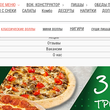
ЯПОНСКОЕ МЕНЮ
ВОК- КОНСТРУКТОР
АКУСКИ С
АПИТКИ
ДОПОЛНИТЕЛЬНО
Прочее
Персонал об
оллы
классические роллы
мини роллы
НИГИ