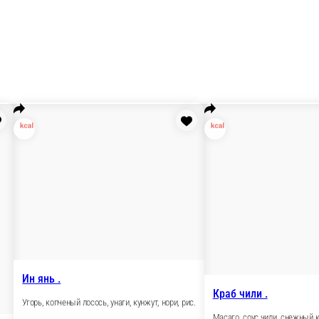
Ролл Голландия .
Лосось, кре
Крем-сыр, лосось х/к, огурец, укроп
и, рис..
210 г.
210 г.
300 ₽
510 
орзину
В корзину