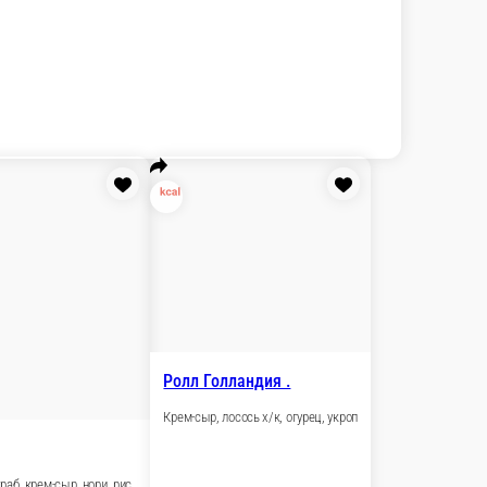
м сыр, нори, рис
₽
В корзину