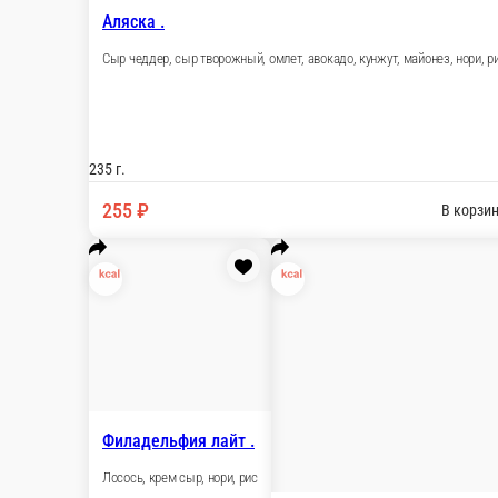
Харумаки .
Креветка, майонез, огурец, кунжут, кляр, нори, ри
230 г.
320 ₽
В корзи