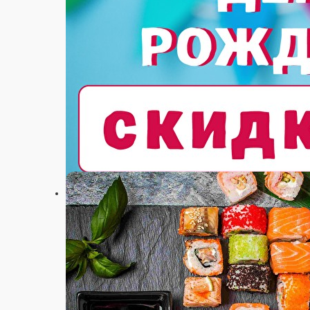
200 ₽
мин. сумма заказа
100 ₽
стоим. доставки
от
1 000 ₽
беспл. доставка