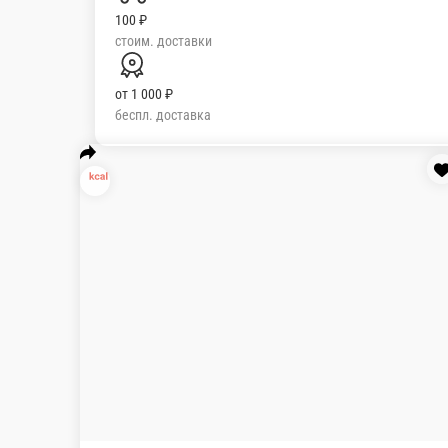
Краб чили .
Масаго, соус чили, снежный краб, крем-сыр, нор
260 г.
300 ₽
В к