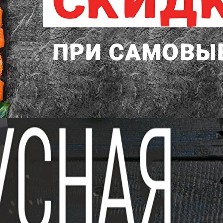
Ин янь .
Угорь, копченый лосось, унаги, ку