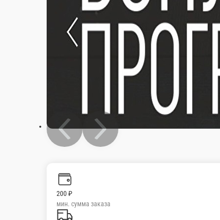
Аляска .
Сыр чеддер, сыр творожный, омлет, авокадо, ку
235 г.
255 ₽