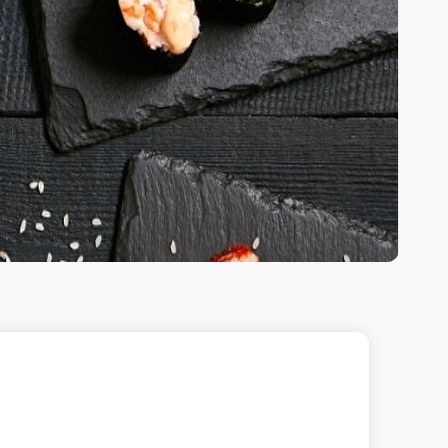
В корзину
фия лайт .