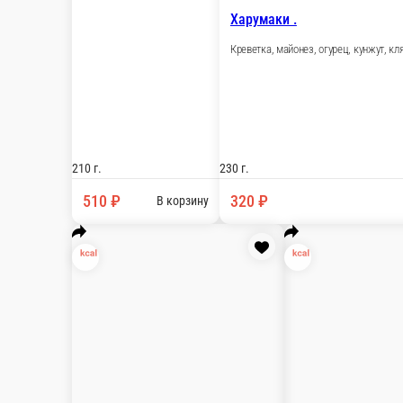
Бонито .
Стружка тунца, крем сыр, лук зел., лосось, тер