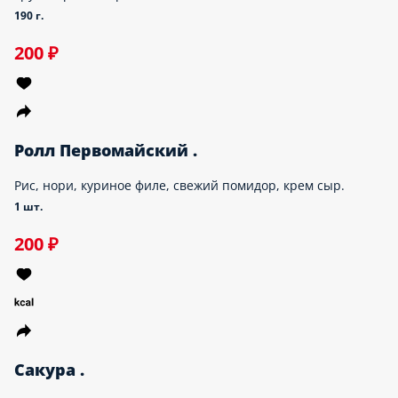
Кабаси .
Угорь, омлет, перец, огурец, соус унаги, кляр, сухари, нори,