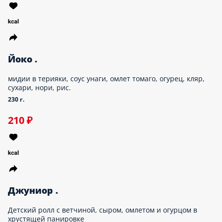
Асахи .
Креветка , лосось, крем-сыр, авокадо, кляр, сухари, нори, рис.
240 г.
590 ₽