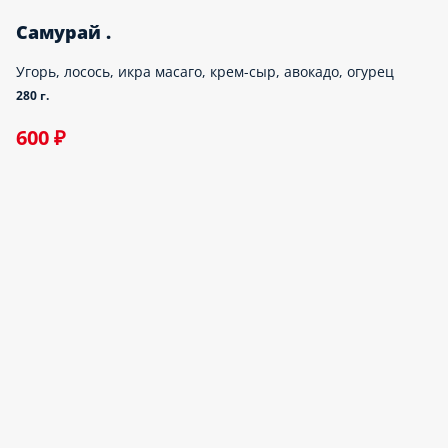
Тануки .
Лосось, угорь, крем-сыр, авокадо, кляр, сухари, нори, рис
240 г.
450 ₽