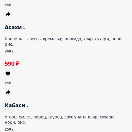
Персонал обед
сеты
темпура роллы