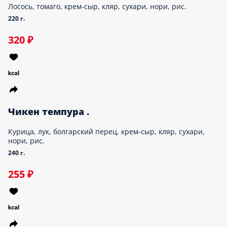
мини роллы
НИГИРИ
суши пицца