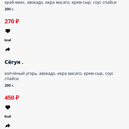
рис.
250 г.
390 ₽