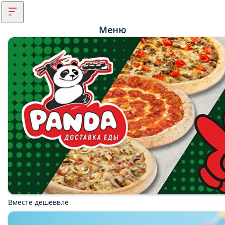
Меню
Вместе дешеввле
День Рождения
Скидка на самовывоз
Получи 100 бонусов за скачивание приложения и
регистрацию
Популярное