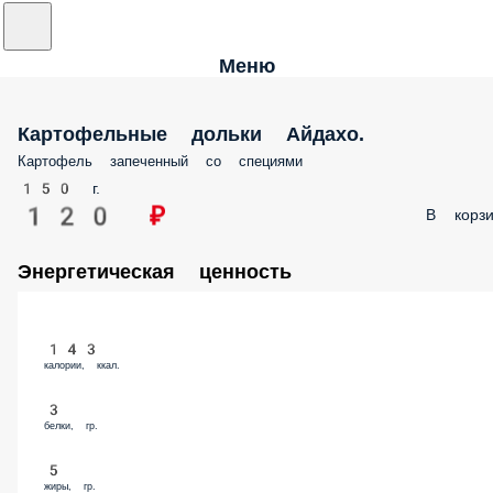
Меню
Картофельные дольки Айдахо.
Картофель запеченный со специями
150 г.
120 ₽
В корзи
Энергетическая ценность
143
калории, ккал.
3
белки, гр.
5
жиры, гр.