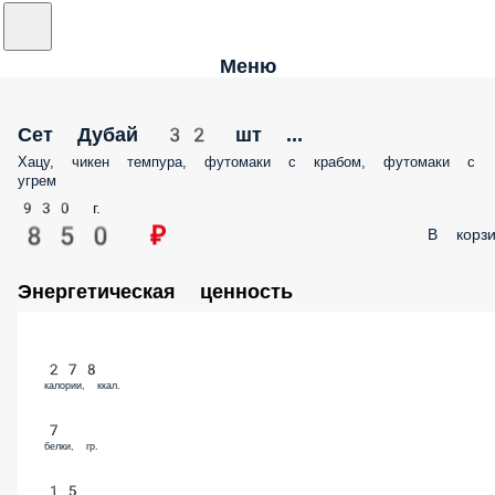
Меню
Сет Дубай 32 шт ...
Хацу, чикен темпура, футомаки с крабом, футомаки с
угрем
930 г.
850 ₽
В корзи
Энергетическая ценность
278
калории, ккал.
7
белки, гр.
15