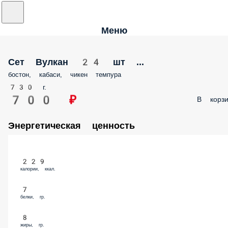
Меню
Сет Вулкан 24 шт ...
бостон, кабаси, чикен темпура
730 г.
700 ₽
В корзи
Энергетическая ценность
229
калории, ккал.
7
белки, гр.
8
жиры, гр.