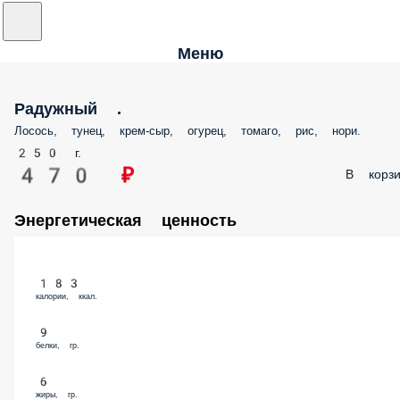
Меню
Радужный .
Лосось, тунец, крем-сыр, огурец, томаго, рис, нори.
250 г.
470 ₽
В корзи
Энергетическая ценность
183
калории, ккал.
9
белки, гр.
6
жиры, гр.